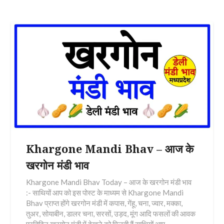
Khargone Mandi Bhav – आज के
खरगोन मंडी भाव
Khargone Mandi Bhav Today – आज के खरगोन मंडी भाव
:- साथियों आप को इस पोस्ट के माध्यम से Khargone Mandi
Bhav प्राप्त होंगे खरगोन मंडी में कपास, गेंहू, चना, ज्वार, मक्का,
तुअर, सोयाबीन, डालर चना, सरसों, उड़द, मूंग आदि फसलों की आवक