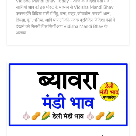
Vidisha Mandi Bhav Today – आज के विदिशा मंडी भाव :-
साथियों आप को इस पोस्ट के माध्यम से Vidisha Mandi Bhav
प्राप्त होंगे विदिशा मंडी में गेंहू, चना, मसूर, सोयाबीन, सरसों, धान,
तिवड़ा, मूंग, धनिया, आदि फसलों की आवक प्रतिदिन विदिशा मंडी में
देखने को मिलती हैं साथियों आप Vidisha Mandi Bhav के
अलावा…