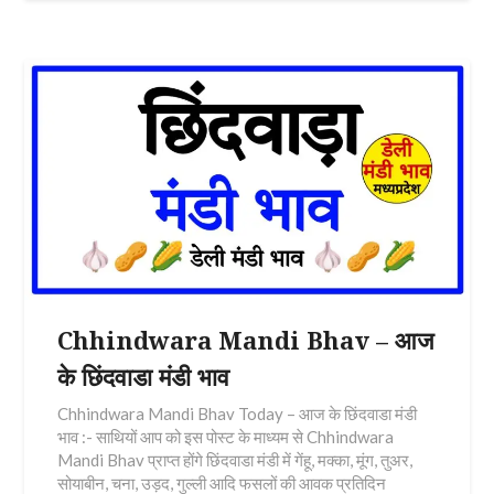
Chhindwara Mandi Bhav – आज
के छिंदवाडा मंडी भाव
Chhindwara Mandi Bhav Today – आज के छिंदवाडा मंडी
भाव :- साथियों आप को इस पोस्ट के माध्यम से Chhindwara
Mandi Bhav प्राप्त होंगे छिंदवाडा मंडी में गेंहू, मक्का, मूंग, तुअर,
सोयाबीन, चना, उड़द, गुल्ली आदि फसलों की आवक प्रतिदिन