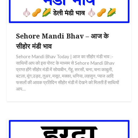
Sehore Mandi Bhav – आज के
सीहोर मंडी भाव
Sehore Mandi Bhav Today | आज का सीहोर मंडी भाव :-
साथियों आप को इस पोस्ट के माध्यम से Sehore Mandi Bhav
प्राप्त होंगे सीहोर मंडी में सोयाबीन, गेंहू, सरसों, चना, चना काबुली,
बटला, मूंग,उड़द, तुअर, मसूर, मक्का, धनिया, लहसुन, प्याज आदि
फसलों की आवक प्रतिदिन सीहोर मंडी में देखने को मिलती हैं साथियों
आप…