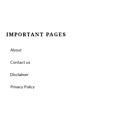
IMPORTANT PAGES
About
Contact us
Disclaimer
Privacy Policy