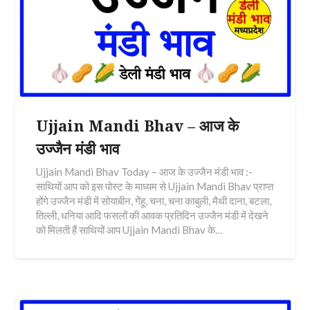
Ujjain Mandi Bhav – आज के
उज्जैन मंडी भाव
Ujjain Mandi Bhav Today – आज के उज्जैन मंडी भाव :-
साथियों आप को इस पोस्ट के माध्यम से Ujjain Mandi Bhav प्राप्त
होंगे उज्जैन मंडी में सोयाबीन, गेंहू, चना, चना काबुली, मैथी दाना, बटला,
तिल्ली, धनिया आदि फसलों की आवक प्रतिदिन उज्जैन मंडी में देखने
को मिलती हैं साथियों आप Ujjain Mandi Bhav के…