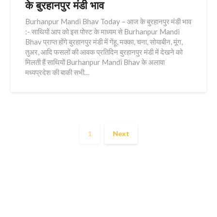
के बुरहानपुर मंडी भाव
Burhanpur Mandi Bhav Today – आज के बुरहानपुर मंडी भाव
:- साथियों आप को इस पोस्ट के माध्यम से Burhanpur Mandi
Bhav प्राप्त होंगे बुरहानपुर मंडी में गेंहू, मक्का, चना, सोयाबीन, मूंग,
तुअर, आदि फसलों की आवक प्रतिदिन बुरहानपुर मंडी में देखने को
मिलती हैं साथियों Burhanpur Mandi Bhav के अलावा
मध्यप्रदेश की बाकी सभी…
1
Next