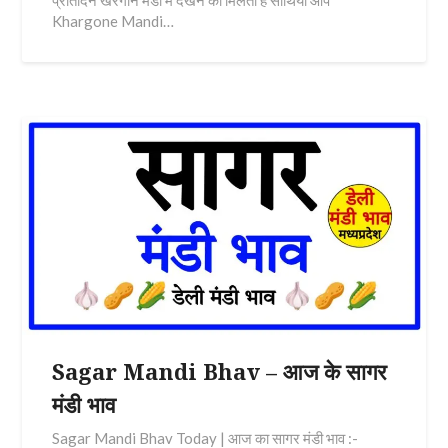
प्रतिदिन खरगोन मंडी में देखने को मिलती हैं साथियों आप
Khargone Mandi…
Sagar Mandi Bhav – आज के सागर
मंडी भाव
Sagar Mandi Bhav Today | आज का सागर मंडी भाव :-