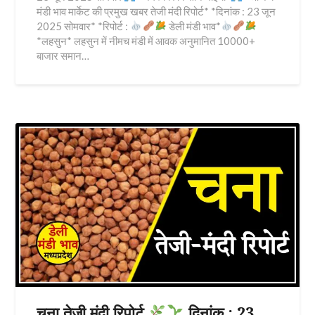
मंडी भाव मार्केट की प्रमुख खबर तेजी मंदी रिपोर्ट* *दिनांक : 23 जून
2025 सोमवार* *रिपोर्ट :
डेली मंडी भाव*
*लहसुन* लहसुन में नीमच मंडी में आवक अनुमानित 10000+
बाजार समान…
चना तेजी मंदी रिपोर्ट
दिनांक : 23