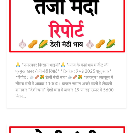
*नमस्कार किसान भाइयों*
*आज के मंडी भाव मार्केट की
प्रमुख खबर तेजी मंदी रिपोर्ट* *दिनांक : 9 मई 2025 शुक्रवार*
*रिपोर्ट :
डेली मंडी भाव*
*लहसुन* लहसुन में
नीमच मंडी में आवक 11000+ बाजार समान अच्छे मालों में लेवाली
शानदार *देशी चना* देशी चना में बाजार 19 सा रहा ऊपर में 5600
बिका…