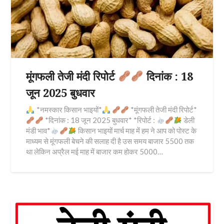
मूंगफली तेजी मंदी रिपोर्ट
दिनांक : 18
जून 2025 बुधवार
*नमस्कार किसान भाइयों*
*मूंगफली तेजी मंदी रिपोर्ट*
*दिनांक : 18 जून 2025 बुधवार* *रिपोर्ट :
डेली
मंडी भाव*
किसान भाइयों मार्च माह में हम ने आप को पोस्ट के
माध्यम से मूंगफली बेचने की सलाह दी है उस समय बाजार 5500 तक
था लेकिन अप्रैल मई माह में बाजार कम होकर 5000…