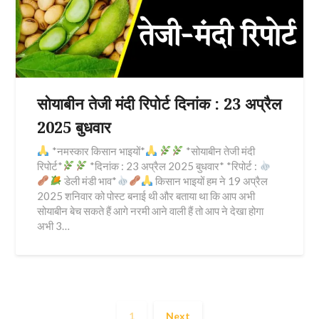
सोयाबीन तेजी मंदी रिपोर्ट दिनांक : 23 अप्रैल
2025 बुधवार
*नमस्कार किसान भाइयों*
*सोयाबीन तेजी मंदी
रिपोर्ट*
*दिनांक : 23 अप्रैल 2025 बुधवार* *रिपोर्ट :
डेली मंडी भाव*
किसान भाइयों हम ने 19 अप्रैल
2025 शनिवार को पोस्ट बनाई थी और बताया था कि आप अभी
सोयाबीन बेच सकते हैं आगे नरमी आने वाली हैं तो आप ने देखा होगा
अभी 3…
1
Next