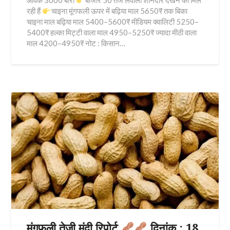
आवक 3000 बोरी
बाजार 50 तेज लेवाली शानदार देखने को मिल
रही हैं
चाइना मूंगफली ऊपर में बढ़िया माल 5650₹ तक बिका
चाइना माल बढ़िया माल 5400–5600₹ मीडियम क्वालिटी 5250–
5400₹ हल्का मिट्टी वाला माल 4950–5250₹ ज्यादा मीठी वाला
माल 4200–4950₹ नोट : किसान…
मूंगफली तेजी मंदी रिपोर्ट
दिनांक : 18