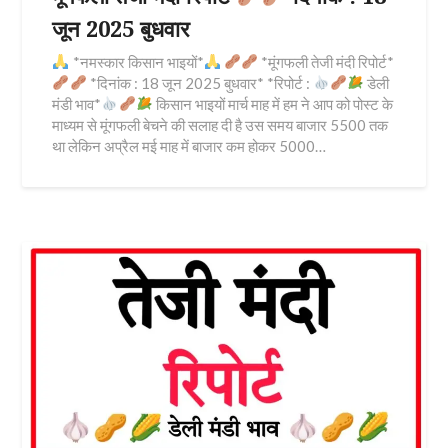
जून 2025 बुधवार
*नमस्कार किसान भाइयों*
*मूंगफली तेजी मंदी रिपोर्ट*
*दिनांक : 18 जून 2025 बुधवार* *रिपोर्ट :
डेली
मंडी भाव*
किसान भाइयों मार्च माह में हम ने आप को पोस्ट के
माध्यम से मूंगफली बेचने की सलाह दी है उस समय बाजार 5500 तक
था लेकिन अप्रैल मई माह में बाजार कम होकर 5000…