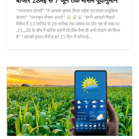
*नमस्कार दोस्तों* *मे आपका कृषक मित्र महेश प्रजापत लसूडिया
बाजार* *मानसून मौसम अलर्ट*
*हमने आपको पिछले
मैसेज में 13 तारीख से 28 तारीख तक बताया था और यह भी कहा था
,21,,,28 के बीच में बारिश बड़ेगी तो ठीक वैसा ही अभी देखने को मिला
है* *आपको हमारा मैसेज हर 15 दिन में फॉरवर्ड…