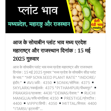
आज के सोयाबीन प्लांट भाव मध्य प्रदेश
महाराष्ट्र और राजस्थान दिनांक : 15 मई
2025 गुरुवार
आज के सोयाबीन प्लांट भाव मध्य प्रदेश महाराष्ट्र और राजस्थान
दिनांक : 15 मई 2025 गुरुवार *मध्य प्रदेश के सोयाबीन सीड प्लांट
के भाव:* *MP SOYA SEED PLANT RATE* *INDORE/
इंदौर:*
AVI/अवि : 4350
SONIK/सोनिक: 4375
SKYLARK/स्काईलर्क: 4375 *PITHAMPUR/पीथमपुर*
PRAKASH/प्रकाश: 4430 *DEWAS/देवास:*
RUCHI
MANGLIA/रुचि मांगलिया: 4350
PRESTIGE/प्रेस्टीज :
4400
VIPPY/विप्पी : 4350
MITTAL/मित्तल: 4400
*ITARSI/ इटारसी*…