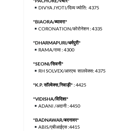
*
PACHORE/पचोर
*
DIVYA JYOTI/दिव्य ज्योति: 4375
*
BIAORA/ब्यावरा
*
CORONATION/कोरोनेशन : 4335
*
DHARMAPURI/धर्मपुरी
*
RAMA/रामा : 4300
*
SEONI/सिवनी
*
RH SOLVEX/आरएच सालवेक्स: 4375
*
K.P. सॉल्वेक्स,निवाड़ी
* : 4425
*
VIDISHA/विदिशा
*
ADANI /अदानी : 4450
*
BADNAWAR/बदनावर
*
ABIS/एबीआईएस :4415