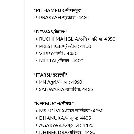
*
PITHAMPUR/पीथमपुर
*
PRAKASH/प्रकाश: 4430
*
DEWAS/देवास:
*
RUCHI MANGLIA/रुचि मांगलिया: 4350
PRESTIGE/प्रेस्टीज : 4400
VIPPY/विप्पी : 4350
MITTAL/मित्तल: 4400
*
ITARSI/ इटारसी
*
KN Agri/के एन : 4360
SANWARIA/सांवरिया: 4435
*
NEEMUCH/नीमच:
*
MS SOLVEX/एमस सॉल्वेक्स : 4350
DHANUKA/धानुका: 4405
AGARWAL/अग्रवाल : 4425
DHIRENDRA/धीरेन्द्र : 4430