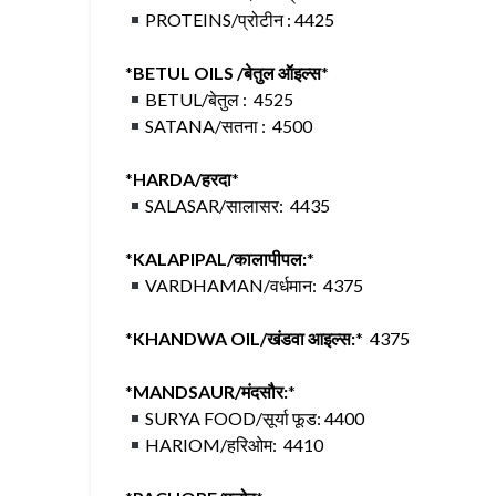
PROTEINS/प्रोटीन : 4425
*
BETUL OILS /बेतुल ऑइल्स
*
BETUL/बेतुल : 4525
SATANA/सतना : 4500
*
HARDA/हरदा
*
SALASAR/सालासर: 4435
*
KALAPIPAL/कालापीपल:
*
VARDHAMAN/वर्धमान: 4375
*
KHANDWA OIL/खंडवा आइल्स:
* 4375
*
MANDSAUR/मंदसौर:
*
SURYA FOOD/सूर्या फूड: 4400
HARIOM/हरिओम: 4410