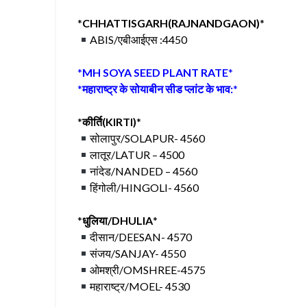
*
CHHATTISGARH(RAJNANDGAON)
*
ABIS/एबीआईएस :4450
*
MH SOYA SEED PLANT RATE
*
*
महाराष्ट्र के सोयाबीन सीड प्लांट के भाव:
*
*
कीर्ति(KIRTI)
*
सोलापुर/SOLAPUR- 4560
लातूर/LATUR – 4500
नांदेड/NANDED – 4560
हिंगोली/HINGOLI- 4560
*
धुलिया/DHULIA
*
दीसान/DEESAN- 4570
संजय/SANJAY- 4550
ओमश्री/OMSHREE-4575
महाराष्ट्र/MOEL- 4530