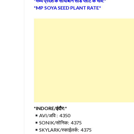
*
मध्य प्रदेश के सोयाबीन सीड प्लांट के भाव:
*
*
MP SOYA SEED PLANT RATE
*
*
INDORE/इंदौर:
*
AVI/अवि : 4350
SONIK/सोनिक: 4375
SKYLARK/स्काईलर्क: 4375