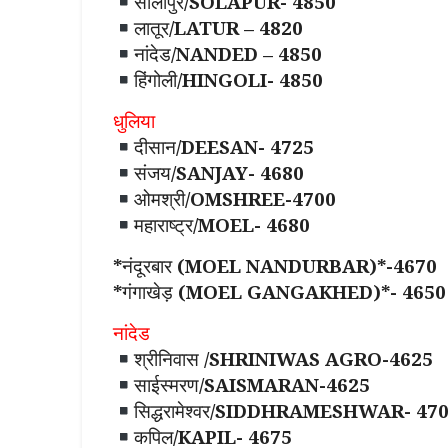
सोलापुर/SOLAPUR- 4850
लातूर/LATUR – 4820
नांदेड/NANDED – 4850
हिंगोली/HINGOLI- 4850
धुलिया
दीसान/DEESAN- 4725
संजय/SANJAY- 4680
ओमश्री/OMSHREE-4700
महाराष्ट्र/MOEL- 4680
*नंदूरबार (MOEL NANDURBAR)*-4670
*गंगाखेड़ (MOEL GANGAKHED)*- 4650
नांदेड
श्रीनिवास /SHRINIWAS AGRO-4625
साईस्मरण/SAISMARAN-4625
सिद्धरामेश्वर/SIDDHRAMESHWAR- 47
कपिल/KAPIL- 4675