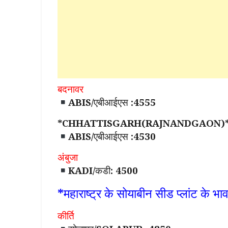
बदनावर
ABIS/एबीआईएस :4555
*CHHATTISGARH(RAJNANDGAON)
ABIS/एबीआईएस :4530
अंबुजा
KADI/कडी: 4500
*महाराष्ट्र के सोयाबीन सीड प्लांट के भा
कीर्ति