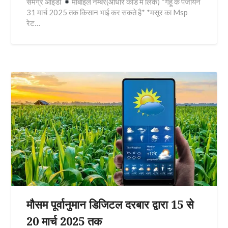
समग्र आईडी
मोबाईल नम्बर(आधार कार्ड में लिंक) *गेहूँ के पंजीयन
31 मार्च 2025 तक किसान भाई कर सकते है* *मसूर का Msp
रेट…
मौसम पूर्वानुमान डिजिटल दरबार द्वारा 15 से
20 मार्च 2025 तक