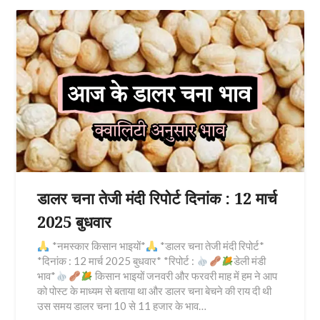
डालर चना तेजी मंदी रिपोर्ट दिनांक : 12 मार्च
2025 बुधवार
*नमस्कार किसान भाइयों*
*डालर चना तेजी मंदी रिपोर्ट*
*दिनांक : 12 मार्च 2025 बुधवार* *रिपोर्ट :
डेली मंडी
भाव*
किसान भाइयों जनवरी और फरवरी माह में हम ने आप
को पोस्ट के माध्यम से बताया था और डालर चना बेचने की राय दी थी
उस समय डालर चना 10 से 11 हजार के भाव…