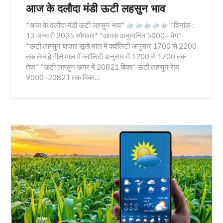
आज के दलौदा मंडी ऊटी लहसुन भाव
*आज के दलौदा मंडी ऊटी लहसुन भाव*
*दिनांक :
13 जनवरी 2025 सोमवार* *आवक अनुमानित 5000+ बैग*
*ऊटी लहसुन बाजार सूखे माल में क्वॉलिटी अनुसार 1700 से 2200
तक तेज है गीले माल में क्वॉलिटी अनुसार में 1200 से 1700 तक
तेज* *ऊटी लहसुन ऊपर में 20821 बिका* ऊटी लहसुन रेंज
9000–20821 तक बिका…