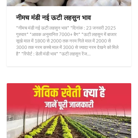
नीमच मंडी नई ऊटी लहसुन भाव
*नीमच मंडी नई ऊटी लहसुन भाव* *दिनांक : 23 जनवरी 2025
गुरुवार* *आवक अनुमानित 7000+ बैग* *ऊटी लहसुन में बाजार
सूखे माल में 1800 से 2000 तक नरम गिले माल में 2000 से
3000 तक नरम कच्चे माल में 3000 से ज्यादा नरम देखने को मिले
है* *रिपोर्ट : डेली मंडी भाव* *ऊटी लहसुन रेंज…