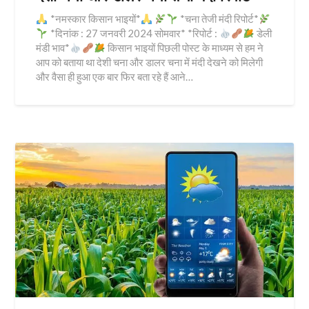
*नमस्कार किसान भाइयों*
*चना तेजी मंदी रिपोर्ट*
*दिनांक : 27 जनवरी 2024 सोमवार* *रिपोर्ट :
डेली
मंडी भाव*
किसान भाइयों पिछली पोस्ट के माध्यम से हम ने
आप को बताया था देशी चना और डालर चना में मंदी देखने को मिलेगी
और वैसा ही हुआ एक बार फिर बता रहे हैं आने…