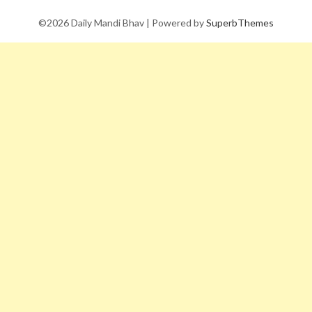
©2026 Daily Mandi Bhav
| Powered by
SuperbThemes