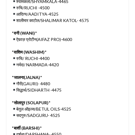
श्यामकला/SHYAMKALA-4465
रुचि/RUCHI -4500
आदित्य/AADITYA-4525
शालीमार काटोल/SHALIMAR KATOL- 4575
*
वनी (WANI)
*
ऐफ़ाज़ प्रोटीन(AIFAZ PRO)-4600
*
वाशिम (WASHIM)
*
रुचि/ RUCHI-4400
नर्मदा/ NARMADA-4420
*
जालना(JALNA)
*
गौरी(GAURI)- 4480
सिद्धार्थ/SIDHARTH -4475
*
सोलापुर (SOLAPUR)
*
बेतुल ऑइल्स/BETUL OILS-4525
सदगुरु/SADGURU- 4525
*
बार्शी (BARSHI)
*
दर्शना/DARSHANA- 4550