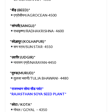
*
बीड़ (BEED)
*
एग्रोसीयन/AGROCEAN-4500
*
सांगली(SANGLI)
*
राधाकृष्णा/RADHAKRISHNA- 4600
*
कोल्हापुर (KOLHAPUR)
*
सन स्टार/SUN STAR- 4550
*
उदगीर (UDGIR)
*
नारायण एग्रो/NARAYAN-4450
*
मुरुड(MURUD)
*
तुलजा भवानी/TULJA BHAWANI- 4480
*
राजस्थान सोया सीड प्लांट
*
*
RAJASTHAN SOYA SEED PLANT
*
*
कोटा / KOTA
*
गोयल / GOYAL – 4350