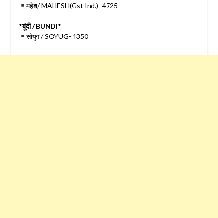
महेश/ MAHESH(Gst Ind.)- 4725
*
बूंदी / BUNDI
*
सोयुग / SOYUG- 4350