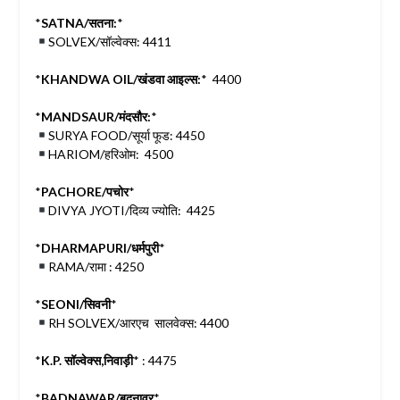
*
SATNA/सतना:
*
SOLVEX/सॉल्वेक्स: 4411
*
KHANDWA OIL/खंडवा आइल्स:
* 4400
*
MANDSAUR/मंदसौर:
*
SURYA FOOD/सूर्या फूड: 4450
HARIOM/हरिओम: 4500
*
PACHORE/पचोर
*
DIVYA JYOTI/दिव्य ज्योति: 4425
*
DHARMAPURI/धर्मपुरी
*
RAMA/रामा : 4250
*
SEONI/सिवनी
*
RH SOLVEX/आरएच सालवेक्स: 4400
*
K.P. सॉल्वेक्स,निवाड़ी
* : 4475
*
BADNAWAR/बदनावर
*