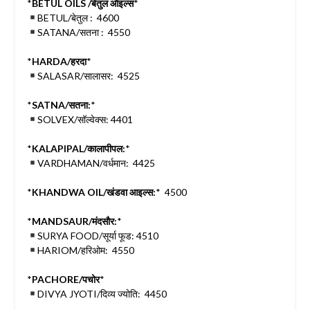
*
BETUL OILS /बेतुल ऑइल्स
*
BETUL/बेतुल : 4600
SATANA/सतना : 4550
*
HARDA/हरदा
*
SALASAR/सालासर: 4525
*
SATNA/सतना:
*
SOLVEX/सॉल्वेक्स: 4401
*
KALAPIPAL/कालापीपल:
*
VARDHAMAN/वर्धमान: 4425
*
KHANDWA OIL/खंडवा आइल्स:
* 4500
*
MANDSAUR/मंदसौर:
*
SURYA FOOD/सूर्या फूड: 4510
HARIOM/हरिओम: 4550
*
PACHORE/पचोर
*
DIVYA JYOTI/दिव्य ज्योति: 4450