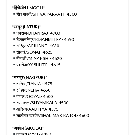
*
हिंगोली/HINGOLI
*
शिव पार्वती/SHIVA PARVATI- 4500
*
लातूर (LATUR)
*
धनराज/DHANRAJ- 4700
किसानमित्र/KISANMITRA- 4590
अरिहंत/ARIHANT- 4630
सोनाई/SONAI- 4625
मीनाक्षी /MINAKSHI- 4620
यशतेज/YASHHTEJ-4615
*
नागपुर (NAGPUR)
*
तानिया/TANIA-4575
स्नेहा/SNEHA-4650
गोयल /GOYAL- 4500
श्यामकला/SHYAMKALA-4500
आदित्य/AADITYA-4575
शालीमार काटोल/SHALIMAR KATOL- 4600
*
अकोला(AKOLA)
*
दयाल/DAYAL- 4450