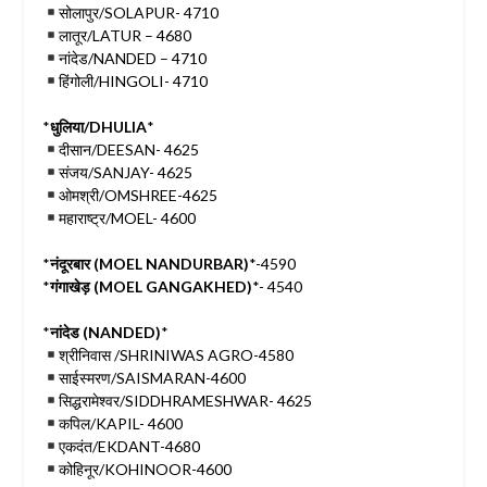
सोलापुर/SOLAPUR- 4710
लातूर/LATUR – 4680
नांदेड/NANDED – 4710
हिंगोली/HINGOLI- 4710
*
धुलिया/DHULIA
*
दीसान/DEESAN- 4625
संजय/SANJAY- 4625
ओमश्री/OMSHREE-4625
महाराष्ट्र/MOEL- 4600
*
नंदूरबार (MOEL NANDURBAR)
*-4590
*
गंगाखेड़ (MOEL GANGAKHED)
*- 4540
*
नांदेड (NANDED)
*
श्रीनिवास /SHRINIWAS AGRO-4580
साईस्मरण/SAISMARAN-4600
सिद्धरामेश्वर/SIDDHRAMESHWAR- 4625
कपिल/KAPIL- 4600
एकदंत/EKDANT-4680
कोहिनूर/KOHINOOR-4600