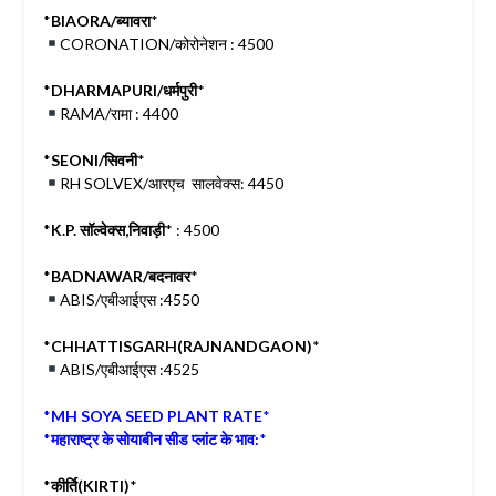
*
BIAORA/ब्यावरा
*
CORONATION/कोरोनेशन : 4500
*
DHARMAPURI/धर्मपुरी
*
RAMA/रामा : 4400
*
SEONI/सिवनी
*
RH SOLVEX/आरएच सालवेक्स: 4450
*
K.P. सॉल्वेक्स,निवाड़ी
* : 4500
*
BADNAWAR/बदनावर
*
ABIS/एबीआईएस :4550
*
CHHATTISGARH(RAJNANDGAON)
*
ABIS/एबीआईएस :4525
*
MH SOYA SEED PLANT RATE
*
*
महाराष्ट्र के सोयाबीन सीड प्लांट के भाव:
*
*
कीर्ति(KIRTI)
*