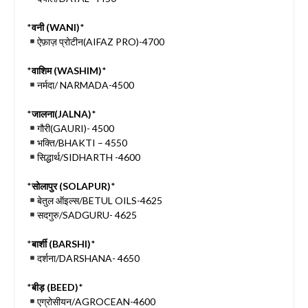
*
वनी (WANI)
*
ऐफ़ाज़ प्रोटीन(AIFAZ PRO)-4700
*
वाशिम (WASHIM)
*
नर्मदा/ NARMADA-4500
*
जालना(JALNA)
*
गौरी(GAURI)- 4500
भक्ति/BHAKTI – 4550
सिद्धार्थ/SIDHARTH -4600
*
सोलापुर (SOLAPUR)
*
बेतुल ऑइल्स/BETUL OILS-4625
सदगुरु/SADGURU- 4625
*
बार्शी (BARSHI)
*
दर्शना/DARSHANA- 4650
*
बीड़ (BEED)
*
एग्रोसीयन/AGROCEAN-4600